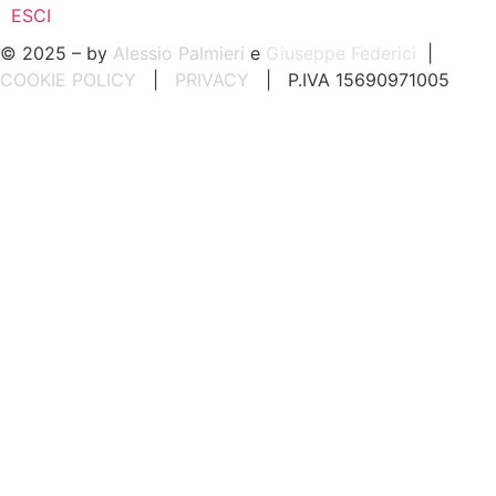
ESCI
© 2025 – by
Alessio Palmieri
e
Giuseppe Federici
|
COOKIE POLICY
|
PRIVACY
| P.IVA 15690971005