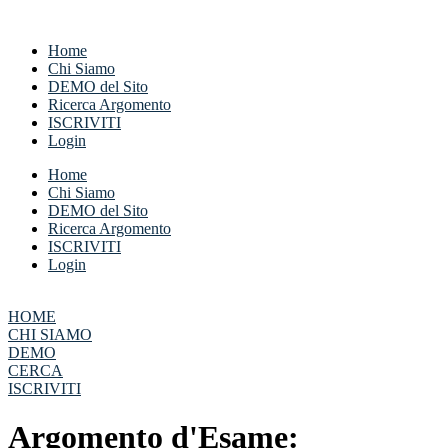
Vai
al
Home
contenuto
Chi Siamo
DEMO del Sito
Ricerca Argomento
ISCRIVITI
Login
Home
Chi Siamo
DEMO del Sito
Ricerca Argomento
ISCRIVITI
Login
HOME
CHI SIAMO
DEMO
CERCA
ISCRIVITI
Argomento d'Esame: