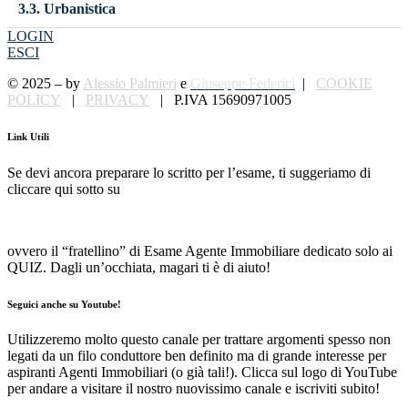
3.3. Urbanistica
LOGIN
ESCI
© 2025 – by
Alessio Palmieri
e
Giuseppe Federici
|
COOKIE
POLICY
|
PRIVACY
| P.IVA 15690971005
Link Utili
Se devi ancora preparare lo scritto per l’esame, ti suggeriamo di
cliccare qui sotto su
quizagenteimmobiliare.it
:
ovvero il “fratellino” di Esame Agente Immobiliare dedicato solo ai
QUIZ. Dagli un’occhiata, magari ti è di aiuto!
Seguici anche su Youtube!
Utilizzeremo molto questo canale per trattare argomenti spesso non
legati da un filo conduttore ben definito ma di grande interesse per
aspiranti Agenti Immobiliari (o già tali!). Clicca sul logo di YouTube
per andare a visitare il nostro nuovissimo canale e iscriviti subito!