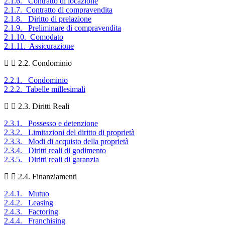
2.1.6. Contratto di locazione
2.1.7. Contratto di compravendita
2.1.8. Diritto di prelazione
2.1.9. Preliminare di compravendita
2.1.10. Comodato
2.1.11. Assicurazione
2.2. Condominio
2.2.1. Condominio
2.2.2. Tabelle millesimali
2.3. Diritti Reali
2.3.1. Possesso e detenzione
2.3.2. Limitazioni del diritto di proprietà
2.3.3. Modi di acquisto della proprietà
2.3.4. Diritti reali di godimento
2.3.5. Diritti reali di garanzia
2.4. Finanziamenti
2.4.1. Mutuo
2.4.2. Leasing
2.4.3. Factoring
2.4.4. Franchising