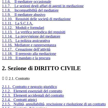
1.1.6. Il mediatore occasionale
1.1.7. Le sezioni degli affari di agenti in mediazione
1.1.8. Incompatibilità del mediatore
1.1.9. Il mediatore abusivo
1.1.10. Requisiti delle società di mediazione
1.1.11. La S.C.I.A.
1.1.12. Moduli e formulari
1.1.13. La verifica periodica dei requisiti
1.1.14. La provvigione del mediatore
1.1.15. La polizza assicurativa
1.1.16. Mediatore e rappresentanza
1.1.17. Cessazione dell’attività
1.1.18. Il preposto alla mediazione
1.1.19. Il mandato e la procura
2. Sezione di DIRITTO CIVILE
2.1. Contratto
2.1.1. Contratto e negozio giuridico
2.1.2. Elementi essenziali del contratto
2.1.3. Elementi accidentali del contratto
2.1.4. Contratti atipici
2.1.5. Nullità, annullabilità, rescissione e risoluzione di un contratto