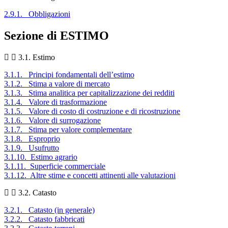
2.9.1. Obbligazioni
Sezione di ESTIMO
3.1. Estimo
3.1.1. Principi fondamentali dell’estimo
3.1.2. Stima a valore di mercato
3.1.3. Stima analitica per capitalizzazione dei redditi
3.1.4. Valore di trasformazione
3.1.5. Valore di costo di costruzione e di ricostruzione
3.1.6. Valore di surrogazione
3.1.7. Stima per valore complementare
3.1.8. Esproprio
3.1.9. Usufrutto
3.1.10. Estimo agrario
3.1.11. Superficie commerciale
3.1.12. Altre stime e concetti attinenti alle valutazioni
3.2. Catasto
3.2.1. Catasto (in generale)
3.2.2. Catasto fabbricati