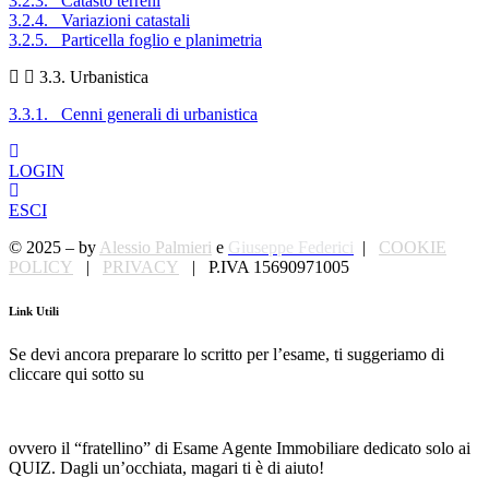
3.2.3. Catasto terreni
3.2.4. Variazioni catastali
3.2.5. Particella foglio e planimetria
3.3. Urbanistica
3.3.1. Cenni generali di urbanistica
LOGIN
ESCI
© 2025 – by
Alessio Palmieri
e
Giuseppe Federici
|
COOKIE
POLICY
|
PRIVACY
| P.IVA 15690971005
Link Utili
Se devi ancora preparare lo scritto per l’esame, ti suggeriamo di
cliccare qui sotto su
quizagenteimmobiliare.it
:
ovvero il “fratellino” di Esame Agente Immobiliare dedicato solo ai
QUIZ. Dagli un’occhiata, magari ti è di aiuto!