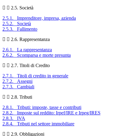
2.5. Società
2.5.1. Imprenditore, impresa, azienda
2.5.2. Società
2.5.3. Fallimento
2.6. Rappresentanza
2.6.1. La rappresentanza
2.6.2. Scomparsa e morte presunta
2.7. Titoli di Credito
2.7.1. Titoli di credito in generale
2.7.2. Assegni
2.7.3. Cambiali
2.8. Tributi
2.8.1. Tributi: imposte, tasse e contributi
2.8.2. Imposte sul reddito: Irpef/IRE e Irpeg/IRES
2.8.3. IVA
2.8.4. Tributi nel settore immobiliare
2.9. Obbligazioni