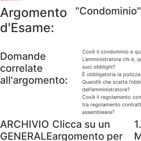
Argomento
"Condominio"
d'Esame:
Cos’è il condominio e qu
Domande
L’amministratore chi è, 
correlate
suoi obblighi?
È obbligatoria la polizza
all'argomento:
Quand’è che scatta l’obb
dell’amministratore?
Cos’è il regolamento con
tra regolamento contrat
assembleare?
ARCHIVIO
Clicca su un
1
GENERALE
argomento per
M