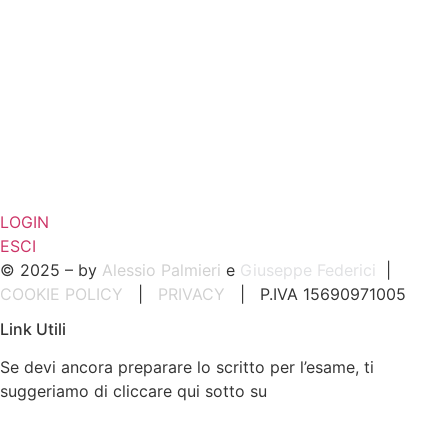
LOGIN
ESCI
© 2025 – by
Alessio Palmieri
e
Giuseppe Federici
|
COOKIE POLICY
|
PRIVACY
| P.IVA 15690971005
Link Utili
Se devi ancora preparare lo scritto per l’esame, ti
suggeriamo di cliccare qui sotto su
quizagenteimmobiliare.it
: