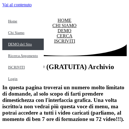
Vai al contenuto
HOME
Home
CHI SIAMO
DEMO
Chi Siamo
CERCA
ISCRIVITI
DEMO del Sito
Ricerca Argomento
AREA DEMO (GRATUITA) Archivio
ISCRIVITI
Domande
Login
In questa pagina troverai un numero molto limitato
di domande, al solo scopo di farti prendere
dimestichezza con l'interfaccia grafica. Una volta
iscritto/a non vedrai più questa voce di menu, ma
potrai accedere a tutti i video caricati (parliamo, al
momento di ben 7 ore di formazione su 72 video!!!).