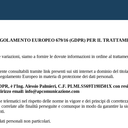
GOLAMENTO EUROPEO 679/16 (GDPR) PER IL TRATTAMENT
zioni, siamo a fornire le dovute informazioni in ordine al trattamento 
te consultabili tramite link presenti sui siti internet a dominio del tito
el Regolamento Europeo in materia di protezione dei dati personali.
l GDPR, è l’Ing. Alessio Palmieri, C.F. PLMLSS69T19H501X con resid
indirizzo email: info@apcomunicazione.com
 e telematici nel rispetto delle norme in vigore e dei principi di corrette
rrelate alle finalità perseguite e comunque in modo da garantire la sicurez
ti.
dati personali non particolari.