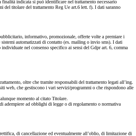
finalità indicata si può identificare nel trattamento necessario
i del titolare del trattamento Reg Ue art.6 lett. f). I dati saranno
 pubblicitario, informativo, promozionale, offerte volte a premiare i
 sistemi automatizzati di contatto (es. mailing o invio sms). I dati
ono individuate nel consenso specifico ai sensi del Gdpr art. 6, comma
rattamento, oltre che tramite responsabili del trattamento legati all’ing.
siti web, che gestiscono i vari servizi/programmi o che rispondono alle
 qualunque momento al citato Titolare.
ne di adempiere ad obblighi di legge o di regolamento o normativa
rettifica, di cancellazione ed eventualmente all’oblio, di limitazione di