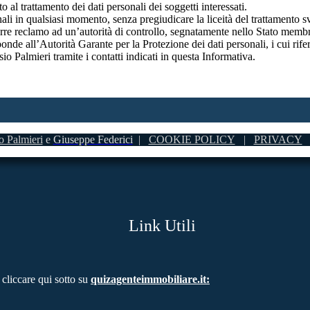
o al trattamento dei dati personali dei soggetti interessati.
onali in qualsiasi momento, senza pregiudicare la liceità del trattamento
orre reclamo ad un’autorità di controllo, segnatamente nello Stato membro 
isponde all’Autorità Garante per la Protezione dei dati personali, i cui ri
sio Palmieri tramite i contatti indicati in questa Informativa.
o Palmieri
e
Giuseppe Federici
|
COOKIE POLICY
|
PRIVACY
|
Link Utili
 cliccare qui sotto su
quizagenteimmobiliare.it
: