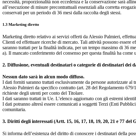
necessità, proporzionalità non eccedenza e la conservazione sarà allinea
all’esecuzione di misure precontrattuali essenziali alla corretta erogazio
conservati per un periodo di 36 mesi dalla raccolta degli stessi.
1.3 Marketing diretto
Marketing diretto relativo ai servizi offerti da Alessio Palmieri, effett
Clienti ed effettuare ricerche di mercato. Tali attività possono essere e
saranno trattati per la finalità indicata, per un tempo massimo di 36 me
a). Il mancato conferimento del consenso per questa finalità ha come un
2. Diffusione, eventuali destinatari o categorie di destinatari dei d
Nessun dato sarà in alcun modo diffuso.
I dati forniti saranno trattati esclusivamente da persone autorizzate al t
Alessio Palmieri da specifico contratto (art. 28 del Regolamento 679/1
richieste degli utenti per conto del Titolare.
I dati saranno trattati in Ue. L’elenco aggiornato con gli estremi identi
I dati potranno altresì essere comunicati a soggetti Terzi (Enti Pubbli
comunitaria.
3. Diritti degli interessati (Artt. 15, 16, 17, 18, 19, 20, 21 e 77 de
Si informa dell’esistenza del diritto di conoscere i destinatari della po