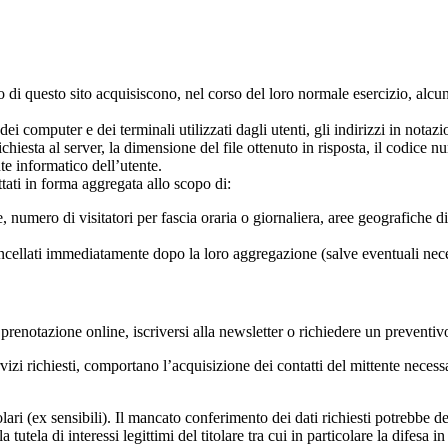
di questo sito acquisiscono, nel corso del loro normale esercizio, alcuni 
o dei computer e dei terminali utilizzati dagli utenti, gli indirizzi in n
 richiesta al server, la dimensione del file ottenuto in risposta, il codice 
nte informatico dell’utente.
ttati in forma aggregata allo scopo di:
te, numero di visitatori per fascia oraria o giornaliera, aree geografiche d
cellati immediatamente dopo la loro aggregazione (salve eventuali necess
na prenotazione online, iscriversi alla newsletter o richiedere un preventi
servizi richiesti, comportano l’acquisizione dei contatti del mittente necessa
lari (ex sensibili). Il mancato conferimento dei dati richiesti potrebbe det
 la tutela di interessi legittimi del titolare tra cui in particolare la difes