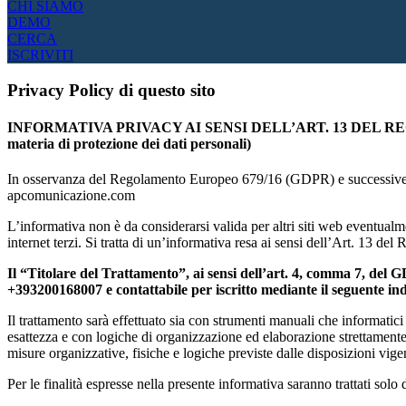
CHI SIAMO
DEMO
CERCA
ISCRIVITI
Privacy Policy
di questo sito
INFORMATIVA PRIVACY AI SENSI DELL’ART. 13 DEL RE
materia di protezione dei dati personali)
In osservanza del Regolamento Europeo 679/16 (GDPR) e successive varia
apcomunicazione.com
L’informativa non è da considerarsi valida per altri siti web eventualmen
internet terzi. Si tratta di un’informativa resa ai sensi dell’Art. 13 d
Il “Titolare del Trattamento”, ai sensi dell’art. 4, comma 7, de
+393200168007 e contattabile per iscritto mediante il seguente 
Il trattamento sarà effettuato sia con strumenti manuali che informatici
esattezza e con logiche di organizzazione ed elaborazione strettamente co
misure organizzative, fisiche e logiche previste dalle disposizioni vigen
Per le finalità espresse nella presente informativa saranno trattati solo 