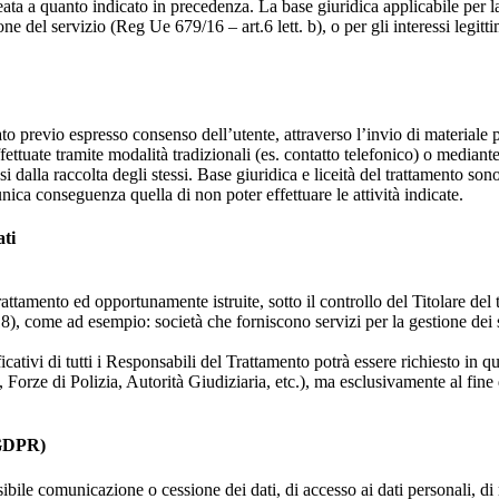
ta a quanto indicato in precedenza. La base giuridica applicabile per la 
ne del servizio (Reg Ue 679/16 – art.6 lett. b), o per gli interessi legittim
uato previo espresso consenso dell’utente, attraverso l’invio di materiale
ffettuate tramite modalità tradizionali (es. contatto telefonico) o mediante
si dalla raccolta degli stessi. Base giuridica e liceità del trattamento s
ica conseguenza quella di non poter effettuare le attività indicate.
ati
rattamento ed opportunamente istruite, sotto il controllo del Titolare del t
8), come ad esempio: società che forniscono servizi per la gestione dei 
ficativi di tutti i Responsabili del Trattamento potrà essere richiesto in
ci, Forze di Polizia, Autorità Giudiziaria, etc.), ma esclusivamente al fi
l GDPR)
ssibile comunicazione o cessione dei dati, di accesso ai dati personali, di 