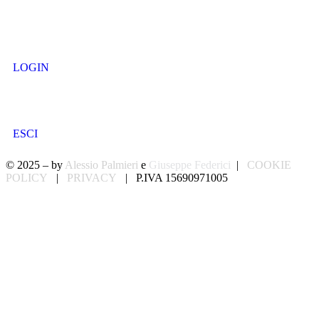
LOGIN
ESCI
© 2025 – by
Alessio Palmieri
e
Giuseppe Federici
|
COOKIE
POLICY
|
PRIVACY
| P.IVA 15690971005