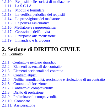
1.1.10. Requisiti delle società di mediazione
1.1.11. La S.C.I.A.
1.1.12. Moduli e formulari
1.1.13. La verifica periodica dei requisiti
1.1.14. La provvigione del mediatore
1.1.15. La polizza assicurativa
1.1.16. Mediatore e rappresentanza
1.1.17. Cessazione dell’attività
1.1.18. Il preposto alla mediazione
1.1.19. Il mandato e la procura
2. Sezione di DIRITTO CIVILE
2.1. Contratto
2.1.1. Contratto e negozio giuridico
2.1.2. Elementi essenziali del contratto
2.1.3. Elementi accidentali del contratto
2.1.4. Contratti atipici
2.1.5. Nullità, annullabilità, rescissione e risoluzione di un contratto
2.1.6. Contratto di locazione
2.1.7. Contratto di compravendita
2.1.8. Diritto di prelazione
2.1.9. Preliminare di compravendita
2.1.10. Comodato
2.1.11. Assicurazione